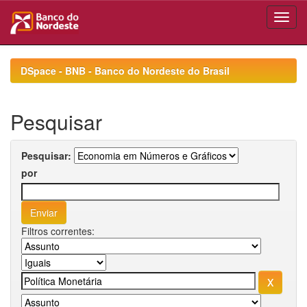
Skip
navigation
DSpace - BNB - Banco do Nordeste do Brasil
Pesquisar
Pesquisar:
por
Filtros correntes: