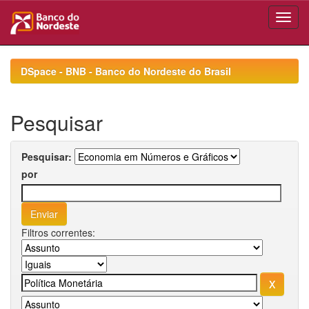
Skip
navigation
DSpace - BNB - Banco do Nordeste do Brasil
Pesquisar
Pesquisar:
por
Filtros correntes: