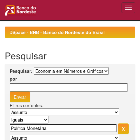
Skip
navigation
DSpace - BNB - Banco do Nordeste do Brasil
Pesquisar
Pesquisar:
por
Filtros correntes: