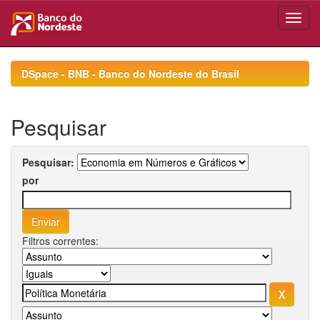
Skip
navigation
DSpace - BNB - Banco do Nordeste do Brasil
Pesquisar
Pesquisar:
por
Filtros correntes: