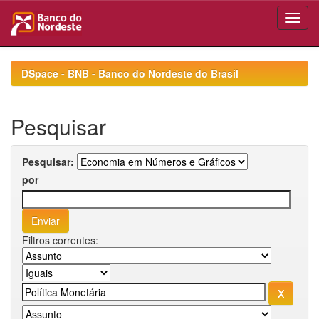
Skip
navigation
DSpace - BNB - Banco do Nordeste do Brasil
Pesquisar
Pesquisar:
por
Filtros correntes: