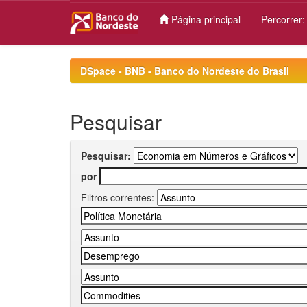
Página principal
Percorrer
Skip
navigation
DSpace - BNB - Banco do Nordeste do Brasil
Pesquisar
Pesquisar:
por
Filtros correntes: