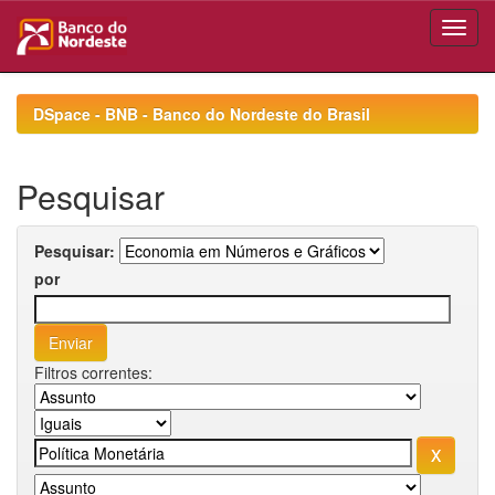
Skip
navigation
DSpace - BNB - Banco do Nordeste do Brasil
Pesquisar
Pesquisar:
por
Filtros correntes: