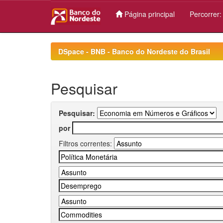
Página principal
Percorrer
Skip
navigation
DSpace - BNB - Banco do Nordeste do Brasil
Pesquisar
Pesquisar:
por
Filtros correntes: