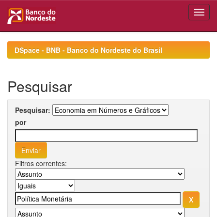
Skip
navigation
DSpace - BNB - Banco do Nordeste do Brasil
Pesquisar
Pesquisar:
por
Filtros correntes: