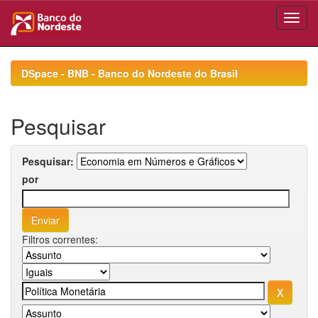
Skip
navigation
DSpace - BNB - Banco do Nordeste do Brasil
Pesquisar
Pesquisar:
por
Filtros correntes: