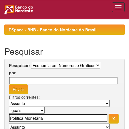
Skip
navigation
DSpace - BNB - Banco do Nordeste do Brasil
Pesquisar
Pesquisar:
por
Filtros correntes: