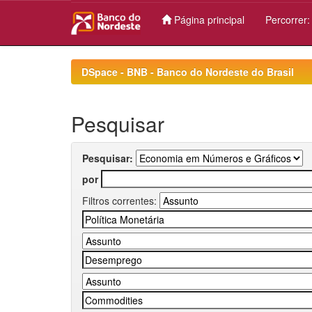
Página principal
Percorrer
Skip
navigation
DSpace - BNB - Banco do Nordeste do Brasil
Pesquisar
Pesquisar:
por
Filtros correntes: