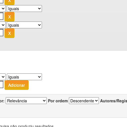
or:
Por ordem
Autores/Regi
quisa não produziu resultados.