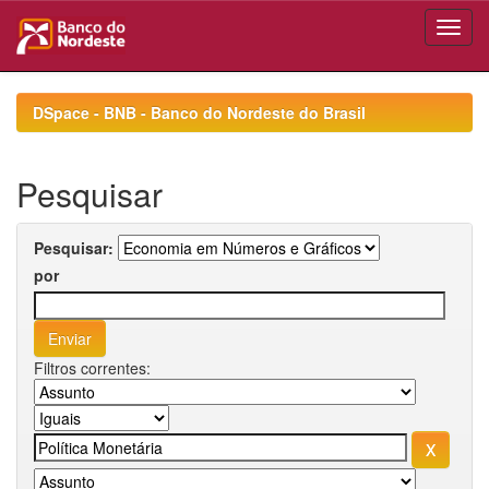
Skip
navigation
DSpace - BNB - Banco do Nordeste do Brasil
Pesquisar
Pesquisar:
por
Filtros correntes: