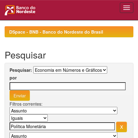
Skip
navigation
DSpace - BNB - Banco do Nordeste do Brasil
Pesquisar
Pesquisar:
por
Filtros correntes: