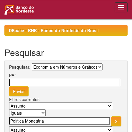
Skip
navigation
DSpace - BNB - Banco do Nordeste do Brasil
Pesquisar
Pesquisar:
por
Filtros correntes: