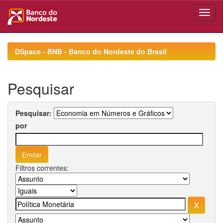
Skip
navigation
DSpace - BNB - Banco do Nordeste do Brasil
Pesquisar
Pesquisar:
por
Filtros correntes: