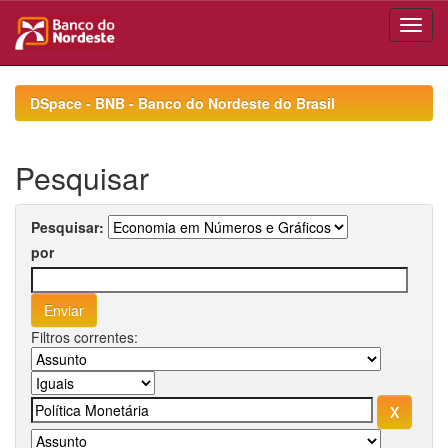
Skip
navigation
DSpace - BNB - Banco do Nordeste do Brasil
Pesquisar
Pesquisar:
por
Filtros correntes: