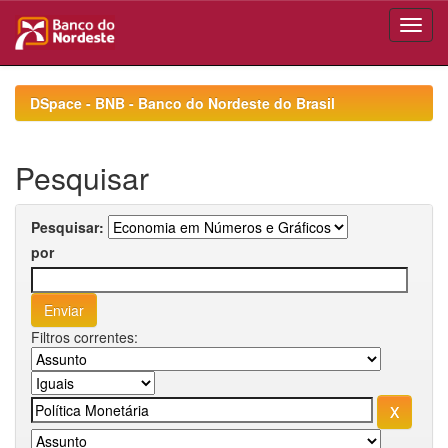
Skip
navigation
DSpace - BNB - Banco do Nordeste do Brasil
Pesquisar
Pesquisar:
por
Filtros correntes: