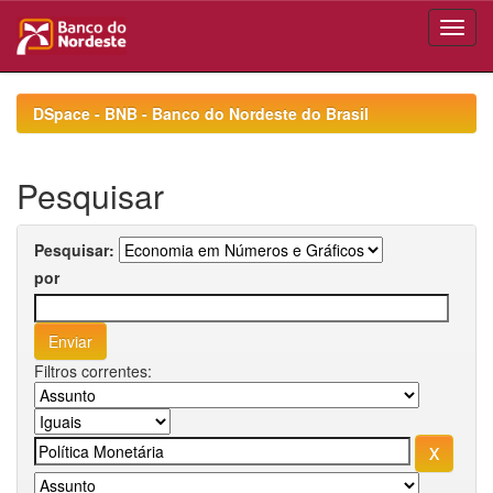
Skip
navigation
DSpace - BNB - Banco do Nordeste do Brasil
Pesquisar
Pesquisar:
por
Filtros correntes: