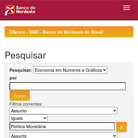
Skip
navigation
DSpace - BNB - Banco do Nordeste do Brasil
Pesquisar
Pesquisar:
por
Filtros correntes: