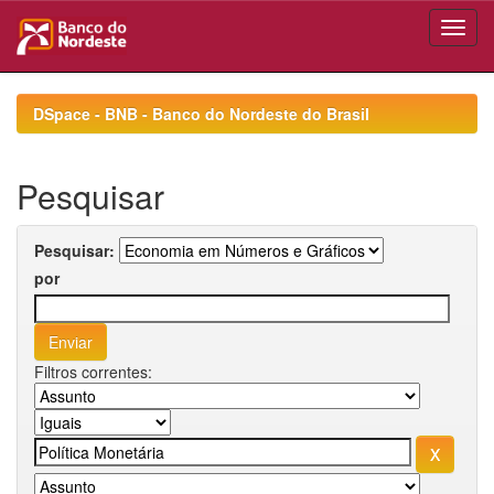
Skip
navigation
DSpace - BNB - Banco do Nordeste do Brasil
Pesquisar
Pesquisar:
por
Filtros correntes: