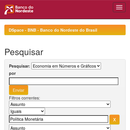
Skip
navigation
DSpace - BNB - Banco do Nordeste do Brasil
Pesquisar
Pesquisar:
por
Filtros correntes: