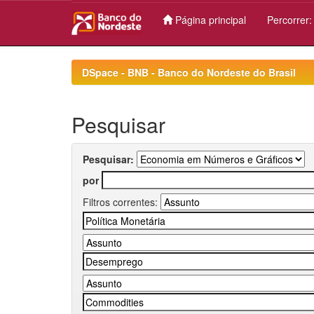
Página principal
Percorrer
Skip
navigation
DSpace - BNB - Banco do Nordeste do Brasil
Pesquisar
Pesquisar:
por
Filtros correntes: