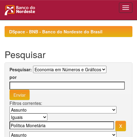
Skip
navigation
DSpace - BNB - Banco do Nordeste do Brasil
Pesquisar
Pesquisar:
por
Filtros correntes: