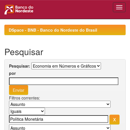
Skip
navigation
DSpace - BNB - Banco do Nordeste do Brasil
Pesquisar
Pesquisar:
por
Filtros correntes: