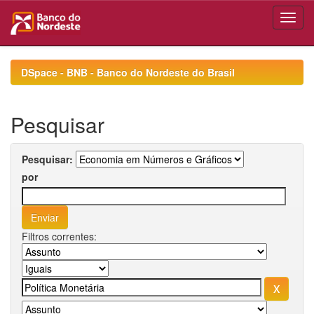
Skip
navigation
DSpace - BNB - Banco do Nordeste do Brasil
Pesquisar
Pesquisar:
por
Filtros correntes: