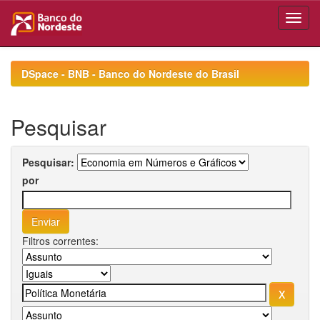
Skip
navigation
DSpace - BNB - Banco do Nordeste do Brasil
Pesquisar
Pesquisar:
por
Filtros correntes: