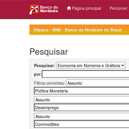
Página principal
Percorrer
Skip
navigation
DSpace - BNB - Banco do Nordeste do Brasil
Pesquisar
Pesquisar:
por
Filtros correntes: