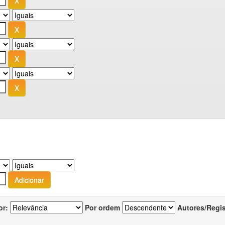
or:
Por ordem
Autores/Regi