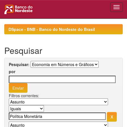
Skip
navigation
DSpace - BNB - Banco do Nordeste do Brasil
Pesquisar
Pesquisar:
por
Filtros correntes: