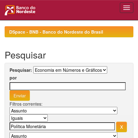
Skip
navigation
DSpace - BNB - Banco do Nordeste do Brasil
Pesquisar
Pesquisar:
por
Filtros correntes: