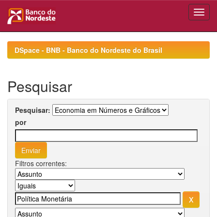
Skip
navigation
DSpace - BNB - Banco do Nordeste do Brasil
Pesquisar
Pesquisar:
por
Filtros correntes: