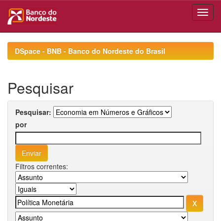
Skip
navigation
DSpace - BNB - Banco do Nordeste do Brasil
Pesquisar
Pesquisar:
por
Filtros correntes: