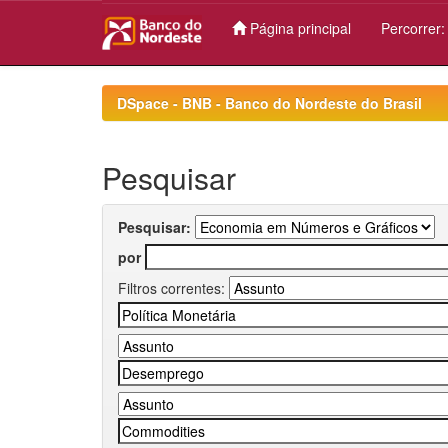
Página principal
Percorrer
Skip
navigation
DSpace - BNB - Banco do Nordeste do Brasil
Pesquisar
Pesquisar:
por
Filtros correntes: