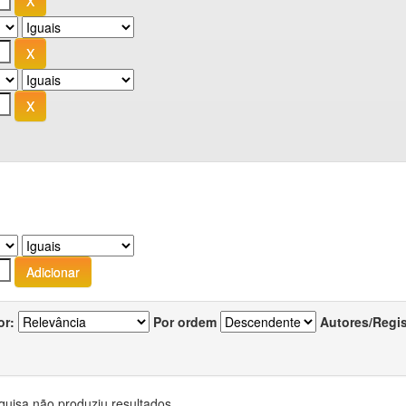
or:
Por ordem
Autores/Regi
quisa não produziu resultados.