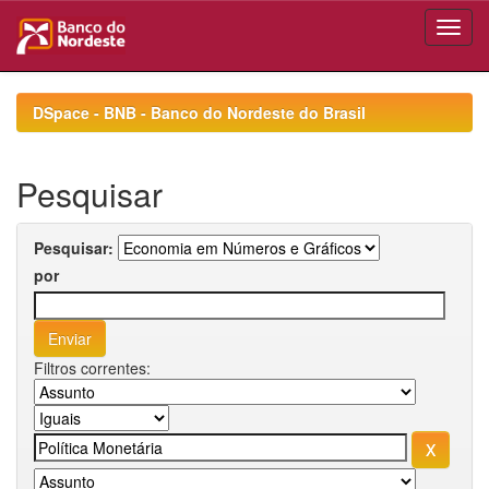
Skip
navigation
DSpace - BNB - Banco do Nordeste do Brasil
Pesquisar
Pesquisar:
por
Filtros correntes: