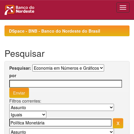
Skip
navigation
DSpace - BNB - Banco do Nordeste do Brasil
Pesquisar
Pesquisar:
por
Filtros correntes: