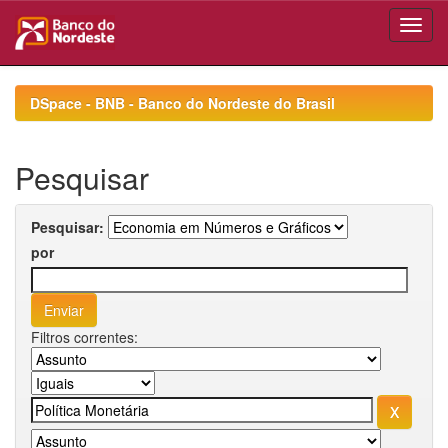
Skip
navigation
DSpace - BNB - Banco do Nordeste do Brasil
Pesquisar
Pesquisar:
por
Filtros correntes: