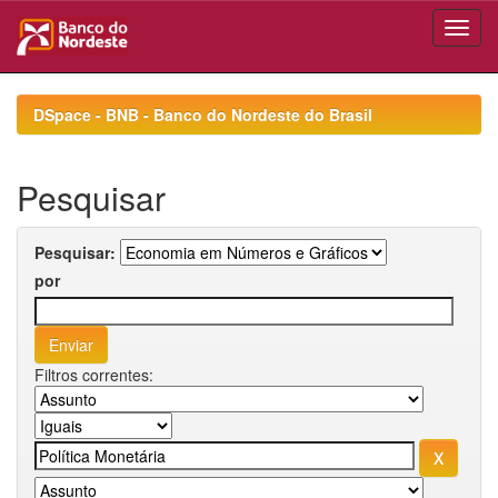
Skip
navigation
DSpace - BNB - Banco do Nordeste do Brasil
Pesquisar
Pesquisar:
por
Filtros correntes: