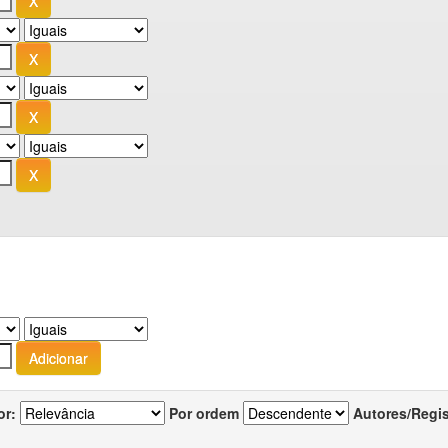
or:
Por ordem
Autores/Regi