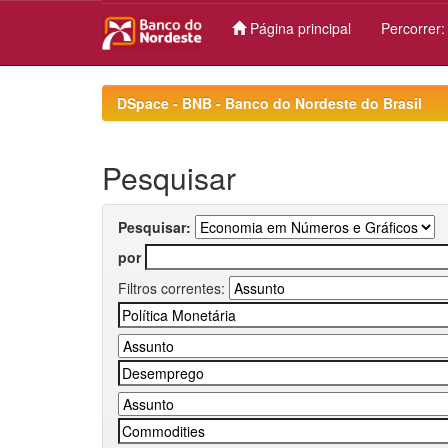
Página principal
Percorrer
Skip
navigation
DSpace - BNB - Banco do Nordeste do Brasil
Pesquisar
Pesquisar:
por
Filtros correntes: