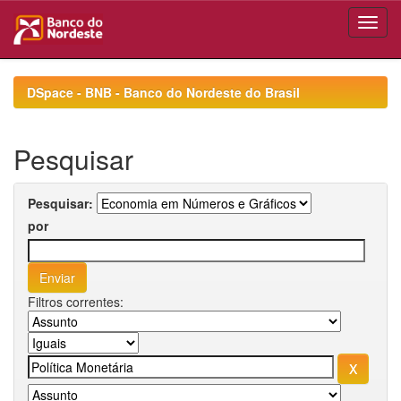
Skip
navigation
DSpace - BNB - Banco do Nordeste do Brasil
Pesquisar
Pesquisar:
por
Filtros correntes: