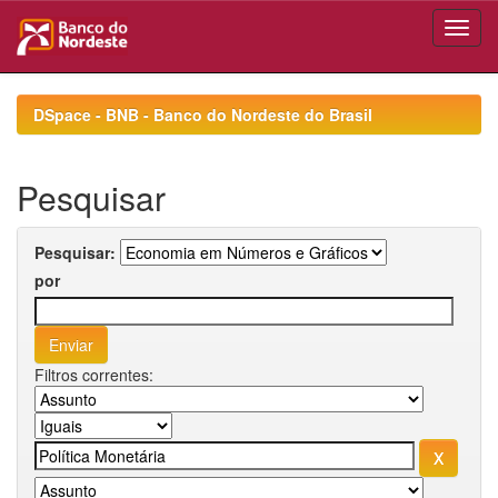
Skip
navigation
DSpace - BNB - Banco do Nordeste do Brasil
Pesquisar
Pesquisar:
por
Filtros correntes: