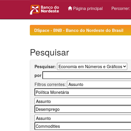
Página principal
Percorrer
Skip
navigation
DSpace - BNB - Banco do Nordeste do Brasil
Pesquisar
Pesquisar:
por
Filtros correntes: