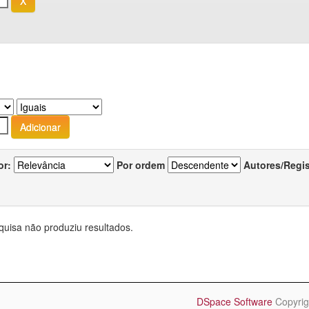
or:
Por ordem
Autores/Regi
quisa não produziu resultados.
DSpace Software
Copyrig