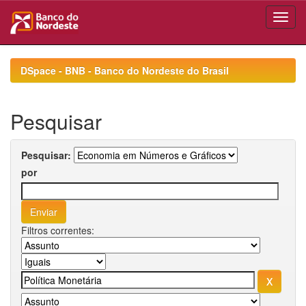
Skip
navigation
DSpace - BNB - Banco do Nordeste do Brasil
Pesquisar
Pesquisar:
por
Filtros correntes: