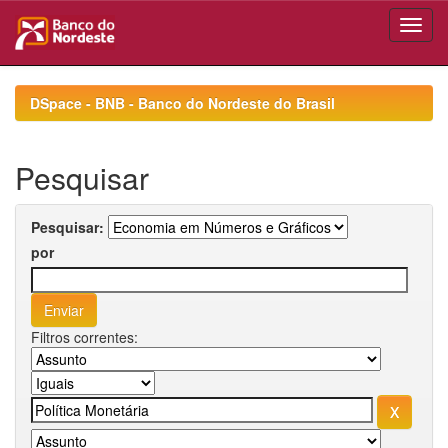
Skip
navigation
DSpace - BNB - Banco do Nordeste do Brasil
Pesquisar
Pesquisar:
por
Filtros correntes: