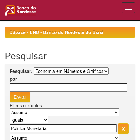
Skip
navigation
DSpace - BNB - Banco do Nordeste do Brasil
Pesquisar
Pesquisar:
por
Filtros correntes: