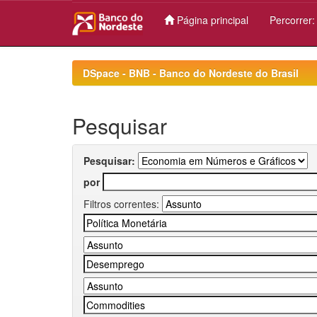
Página principal
Percorrer
Skip
navigation
DSpace - BNB - Banco do Nordeste do Brasil
Pesquisar
Pesquisar:
por
Filtros correntes: