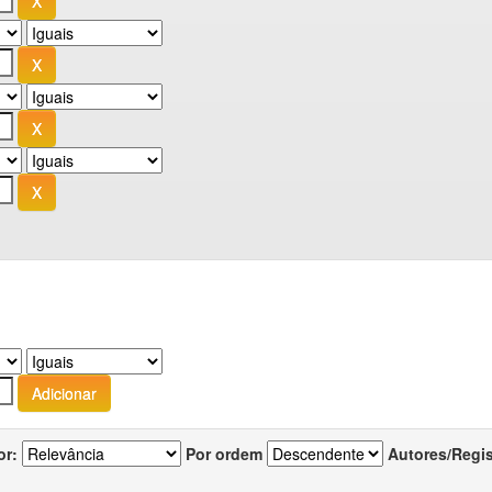
or:
Por ordem
Autores/Regi