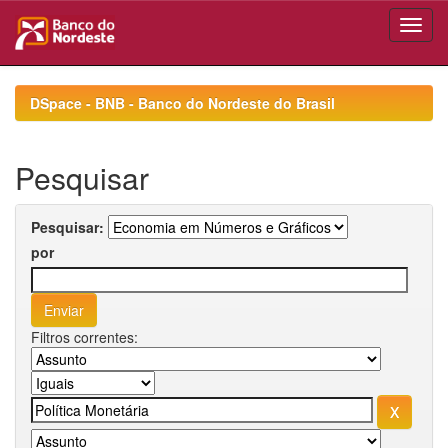
Skip
navigation
DSpace - BNB - Banco do Nordeste do Brasil
Pesquisar
Pesquisar:
por
Filtros correntes: