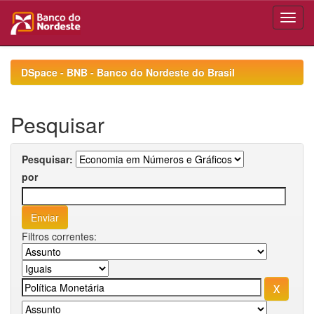
Skip
navigation
DSpace - BNB - Banco do Nordeste do Brasil
Pesquisar
Pesquisar:
por
Filtros correntes: