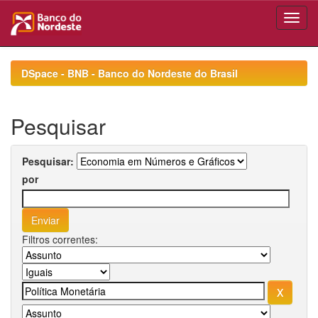
Skip
navigation
DSpace - BNB - Banco do Nordeste do Brasil
Pesquisar
Pesquisar:
por
Filtros correntes: