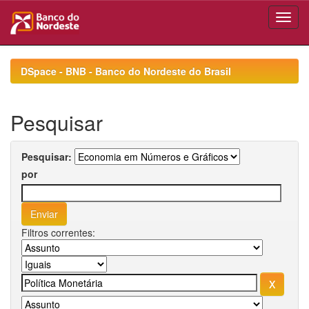
Skip
navigation
DSpace - BNB - Banco do Nordeste do Brasil
Pesquisar
Pesquisar:
por
Filtros correntes: