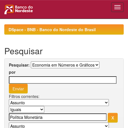
Skip
navigation
DSpace - BNB - Banco do Nordeste do Brasil
Pesquisar
Pesquisar:
por
Filtros correntes: